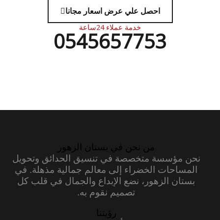
احصل علي عرض اسعار مجانا
خدمة عملاء 24ساعة
0545657753
من نحن في بستان الزهور
نحن مؤسسة متخصصة في تنسيق الحدائق وتحويل
المساحات الخضراء إلى معالم جمالية مذهلة. في
بستان الزهور، نضع الإبداع والجمال في قلب كل
تصميم نقوم به.
رؤيتنا