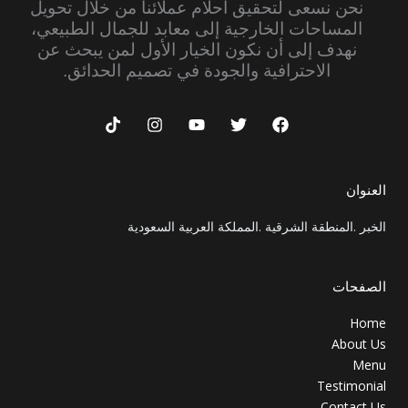
نحن نسعى لتحقيق أحلام عملائنا من خلال تحويل
المساحات الخارجية إلى معابد للجمال الطبيعي،
نهدف إلى أن نكون الخيار الأول لمن يبحث عن
الاحترافية والجودة في تصميم الحدائق.
T
I
Y
T
F
i
n
o
w
a
k
s
u
i
c
t
t
t
t
e
o
a
u
t
b
العنوان
k
g
b
e
o
r
e
r
o
الخبر .المنطقة الشرقية .المملكة العربية السعودية
a
k
m
الصفحات
Home
About Us
Menu
Testimonial
Contact Us