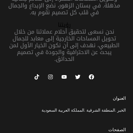
مذهلة. في بستان الزهور، نضع الإبداع والجمال
في قلب كل تصميم نقوم به.
رؤيتنا
نحن نسعى لتحقيق أحلام عملائنا من خلال
تحويل المساحات الخارجية إلى معابد للجمال
الطبيعي، نهدف إلى أن نكون الخيار الأول لمن
يبحث عن الاحترافية والجودة في تصميم
الحدائق.
T
I
Y
T
F
i
n
o
w
a
k
s
u
i
c
t
t
t
t
e
o
a
u
t
b
العنوان
k
g
b
e
o
r
e
r
o
الخبر .المنطقة الشرقية .المملكة العربية السعودية
a
k
m
الصفحات