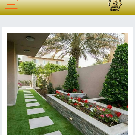
خطي
لى
لمحتوى