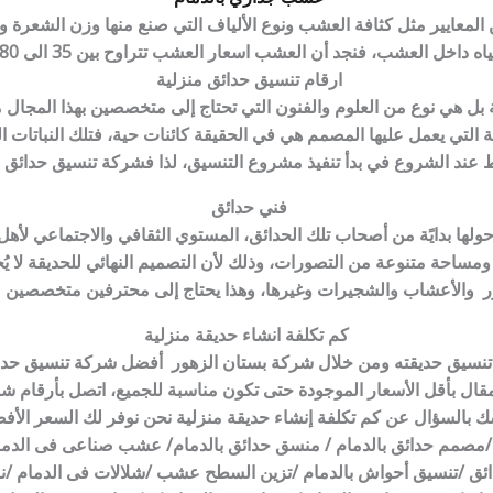
معايير مثل كثافة العشب ونوع الألياف التي صنع منها وزن الشعرة وكث
خل العشب، فنجد أن العشب اسعار العشب تتراوح بين 35 الى 80 ريال حسب الكثافة.
ارقام تنسيق حدائق منزلية
لية بل هي نوع من العلوم والفنون التي تحتاج إلى متخصصين بهذا المجا
 التي يعمل عليها المصمم هي في الحقيقة كائنات حية، فتلك النباتات ا
ند الشروع في بدأ تنفيذ مشروع التنسيق، لذا فشركة تنسيق حدائق 
فني حدائق
لها بدايًة من أصحاب تلك الحدائق، المستوي الثقافي والاجتماعي لأهل
احة متنوعة من التصورات، وذلك لأن التصميم النهائي للحديقة لا يُحكم
ور والأعشاب والشجيرات وغيرها، وهذا يحتاج إلى محترفين متخصصين 
كم تكلفة انشاء حديقة منزلية
تنسيق حديقته ومن خلال شركة بستان الزهور أفضل شركة تنسيق حدائ
قال بأقل الأسعار الموجودة حتى تكون مناسبة للجميع، اتصل بأرقام ش
 بالسؤال عن كم تكلفة إنشاء حديقة منزلية نحن نوفر لك السعر الأف
م /مصمم حدائق بالدمام / منسق حدائق بالدمام/ عشب صناعى فى ا
دائق /تنسيق أحواش بالدمام /تزين السطح عشب /شلالات فى الدمام /نو