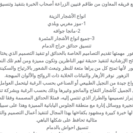
مع فريقه المعاون من طاقم فنيين الزراعة أصحاب الخبرة بتنفيذ وتنسيق
انواع الأشجار الزينة
1-موز مغربي وبلدي
2-مانجا جوافه
3-جميع انواع الأشجار المثمرة
تنسيق حدائق حراج الدمام
ر مهمتها تقديم التصاميم الخاصة بالحدائق او تنفيذ التصميم الذي يخ
ئح الإرشادية لتنفيذ حديقة تبهر الناظرين وتكون مميزة ومن أهم تلك النص
هور لأنها تمنح كل من يراها متعة للنظر وتبعث الشعور بالارتياح والس
الزهور نوفر الأزهار والنباتات الخلابة ذات الروائح والألوان المبهجة.
نواع جيدة من النجيل الطبيعي أو الصناعي بحسب الرغبة ليتحمل العوامل 
الجميل كأشجار التفاح والمانجو وغيرها وذلك بحسب الرغبة وبشركة تن
براز تصميمها والطراز الذي تنتمي إليه، فمثلا الحدائق المصممة وفقا لل
يرة ووسائل إنارة مع منطقة الجلوس اليابانية المميزة وهذا على سبيل 
لها خبرة كبيرة ومشهود بكفاءتها بهذا المجال لتنفيذ أعمال التصميم وا
مثالية تحافظ على شكلها الباهي.
تنسيق احواش بالدمام