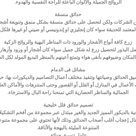
الروائح الجميلة والألوان الباعثة للراحة النفسية والهدوء.
حدائق منسقة
من الشركات ولكن لتحصل على حدائق منسقة بشكل منمق وتنويعة أشجا
لمعتمد للحديقة سواء كان إنجليزي او إندونيسي أو صيني أو غيرها فلك
زرع كافة أنواع الأشجار والورود ذات المناظر البهية والروائح الزكية
أفضل البذور لتحصيل زرع له شكل جميل سواء كان أشجار أو ورود وأزهار
المكان وضيوفهم بأنقى هواء وتمتع أعينهم بالمنظر البديع المولد لكل الط
مشاتل فى الدمام
نسيق الحدائق وصيانتها وتنفيذ مختلف أعمال التصاميم والديكورات بها
لأعمال في المنازل أو الفلل أو القصور وحتى المتنزهات والأماكن ال
الجمالية والمناظر الحضارية التي تمنحنا راحة البال والاسترخاء.
تصميم حدائق فلل خليجية
ية بالديكور المميز الجديد والغير مبتذل عبر مجموعة من أفخم التشكيل
نال إعجاب أغلب أصحاب الحدائق وذلك لأنها تحتوي على مجموعة متنوعة م
المتنوعة المليئة بالبهجة والأناقة.
عامل تنسيق حدائق