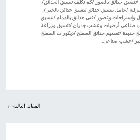
تنسيق حدائق بالصور /كم تكلف تنسيق الحدائق/
زلية /عامل تنسيق حدائق تنسيق حدائق بالخبر /
ل واستراحات وقصور /فنى حدائق بالدمام /تنسيق
ين الأشجار /تركيب العشب الصناعة /ساكو بالدمام /مشروع تنسيق حدائق /تصميم لاند سكيب 3D/عشب صناعى أرضيات وعشب جدران /تنسيق وزراعة
طح حديقة /تصميم حدائق السطح /ديكورات السطح
لخبر /عشب صناعى.
المقالة التالية
←