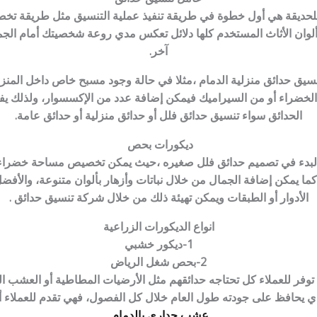
للحديقة هي أول خطوة في طريقة تنفيذ عملية التنسيق مثل طريقة تخصي
لوان الأثاث المستخدم كلها دلائل تعكس مدي روعة شخصيتك أمام الج
آخر.
تنسيق حدائق منزلية الدمام ،مثلا في حالة وجود مسبح خاص داخل المنز
الخضراء أو من السيراميك فيمكن إضافة عدد من الإكسسوار، ولذلك ي
الحدائق سواء تنسيق حدائق فلل أو حدائق منزلية أو حدائق عامة
.
ديكورات بحص
ند البدء في تصميم حدائق فلل صغيره ،حيث يمكن تخصيص مساحة خضر
ما يمكن إضافة الجمال من خلال نباتات وأزهار بألوان متنوعة، والأفضل
الأدوار أو الطبقات ويمكن تهيئة ذلك من خلال شركة تنسيق حدائق .
انواع الديكورات الزراعية
1-ديكور خشبي
2-بحص شغل الرياض
فر للعملاء كل تحتاجه حدائقهم مثل الأرضيات المطاطية أو العشب الص
الذي يحافظ على جودته طول العام خلال كل الفصول، فهي تقدم للعملا
عشب جداري بالدمام