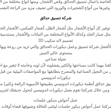
صة بأعمال تنسيق الحدائق وقص الأشجار، ومنها أنواع مختلفة من الأشج
 وغيرها من أنواع الشجيرات والورود التي تضيف مزيد من الراحة النفسي
شركة تنسيق حدائق
توفير كل أنواع الأشجار مثل أشجار الظل، أشجار الفيكس، الأشجار الخشب
مثل صبار الجلد وكذلك الأنواع المختلفة من النباتات والأشجار مستدمية
تصميم لاند سكيب 3D
 كأفضل شركة تنسيق وعمل ديكورات الحدائق والتي تزيد من روعة وبهاء 
بمستوى عالي التميز.
نجيلة صناعي
ئقنا مهما كانت مساحتها والكثير يفضلونه لأن لونه وخامته لا تتغير مع
 من النجيل الصناعية والمصرح بتطابقها مع المواصفات البيئية من قبل ه
ديكورات اندونيسي
حدائق أنظمة ديكورات اندونيسي بطبيعتها الأسيوية الرائعة وكثيرا ما تل
 ومن خلال شركتنا نقوم بعمل ديكورات اندونيسي لنحول حديقتك لجزي
عمل أحواض بديكور جلسات
شركتنا عمل أحواض ديكور جلسات ليتثنى للعائلة وضيوفها قضاء أوقات 