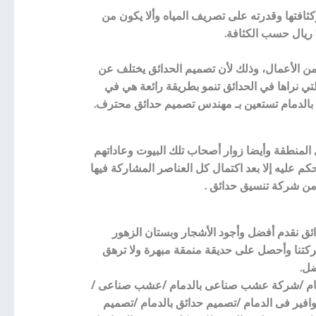
افتها وقدرته على تصريف المياه وألا يكون من
ل من الأعمال، وذلك لأن تصميم الحدائق يختلف عن
لتي نراها في الحدائق تنمو بطريقة رائعة هي في
بالدمام تستعين بـ مهندس تصميم حدائق محترف.
 المنطقة وأيضا زوار أصحاب تلك البيوت وعاداتهم
 عليه إلا بعد اكتمال كل العناصر المشاركة فيها
من شركة تنسيق حدائق .
ق نقدم أفضل وأجود الأشجار وبستان الزهور
ركتنا وأحصل على حديقة منمقة مبهرة ولا ترهق
ضل.
لدمام /شركة عشب صناعى بالدمام /عشب صناعى /
افير فى الدمام /تصميم حدائق بالدمام /تصميم